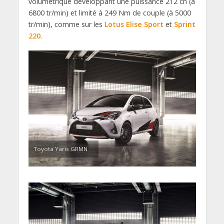
volumétrique développant une puissance 212 ch (à
6800 tr/min) et limité à 249 Nm de couple (à 5000
tr/min), comme sur les
Lotus Elise Sport
et
Sprint
220
.
Toyota Yaris GRMN