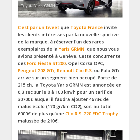
Toyota Yaris GRMN
C’est par un tweet
que
Toyota France
invite
les clients intéressés par la nouvelle sportive
de la marque, à réserver l’un des rares
exemplaires de la
Yaris GRMN
, que nous vous
avions présenté à Genève. Cette concurrente
des
Ford Fiesta ST200
, Opel Corsa OPC,
Peugeot 208 GTi
,
Renault Clio R.S.
ou Polo GTi
arrive sur un segment bien occupé. Forte de
215 ch, la Toyota Yaris GRMN est annoncée en
6,3 sec sur le 0 à 100 km/h pour un tarif de
30700€ auquel il faudra ajouter 4673€ de
malus écolo (170 gr/km CO2), soit au total
6000€ de plus qu’une
Clio R.S. 220 EDC Trophy
malussée de 210€.