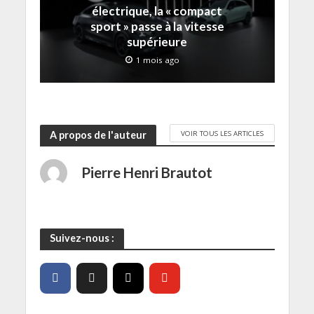
f
électrique, la « compact
e
sport » passe à la vitesse
n
ê
supérieure
t
r
1 mois ago
e
)
VOIR TOUS LES ARTICLES
A propos de l'auteur
Pierre Henri Brautot
Suivez-nous :