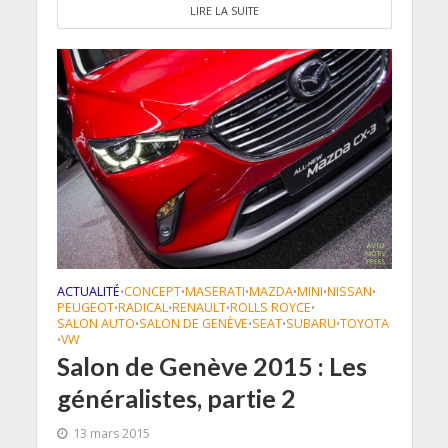
LIRE LA SUITE
ACTUALITÉ
CONCEPT
MASERATI
MAZDA
MINI
NISSAN
•
•
•
•
•
•
PEUGEOT
RADICAL
RENAULT
ROLLS ROYCE
•
•
•
•
SALON AUTO
SALON DE GENÈVE
SEAT
SUBARU
TOYOTA
•
•
•
•
VW
•
Salon de Genève 2015 : Les
généralistes, partie 2
13 mars 2015