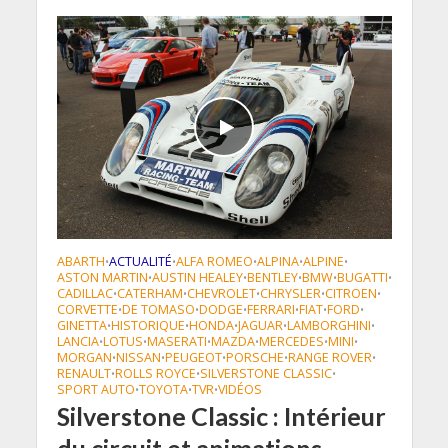
ABARTH
ACTUALITÉ
ALFA ROMEO
ALPINA
ALPINE
•
•
•
•
•
ASTON MARTIN
AUSTIN HEALEY
BENTLEY
BMW
BUGATTI
•
•
•
•
•
CADILLAC
CATERHAM
CHEVROLET
CHRYSLER
CITROEN
•
•
•
•
•
CORVETTE
DE TOMASO
DODGE
FERRARI
FIAT
FORD
•
•
•
•
•
•
GINETTA
HISTORIQUE
HONDA
JAGUAR
LAMBORGHINI
•
•
•
•
•
LANCIA
LOTUS
MASERATI
MAZDA
MERCEDES
MINI
•
•
•
•
•
•
MORGAN
NISSAN
PEUGEOT
PORSCHE
RANGE ROVER
•
•
•
•
•
RENAULT
ROLLS ROYCE
SILVERSTONE CLASSIC
•
•
•
SPORT AUTO
TOYOTA
TVR
VIDÉOS
•
•
•
Silverstone Classic : Intérieur