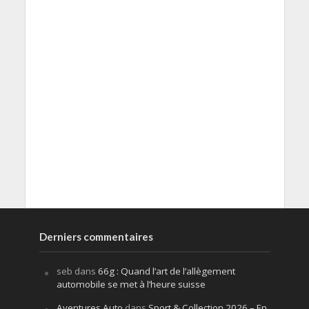
Derniers commentaires
seb
dans
66g : Quand l’art de l’allègement
automobile se met à l’heure suisse
Aventures Auto
dans
Sport & Collection 2026 – En