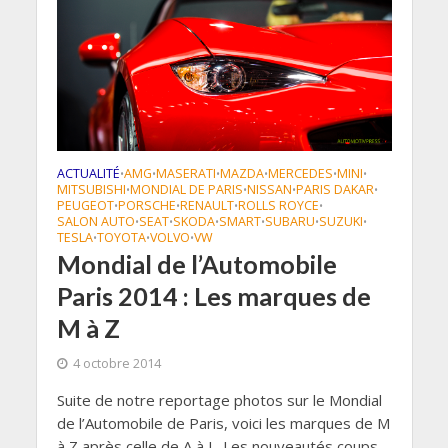
ACTUALITÉ
AMG
MASERATI
MAZDA
MERCEDES
MINI
•
•
•
•
•
•
MITSUBISHI
MONDIAL DE PARIS
NISSAN
PARIS DAKAR
•
•
•
•
PEUGEOT
PORSCHE
RENAULT
ROLLS ROYCE
•
•
•
•
SALON AUTO
SEAT
SKODA
SMART
SUBARU
SUZUKI
•
•
•
•
•
•
TESLA
TOYOTA
VOLVO
VW
•
•
•
Mondial de l’Automobile
Paris 2014 : Les marques de
M à Z
4 octobre 2014
Suite de notre reportage photos sur le Mondial
de l’Automobile de Paris, voici les marques de M
à Z après celle de A à L. Les nouveautés coups