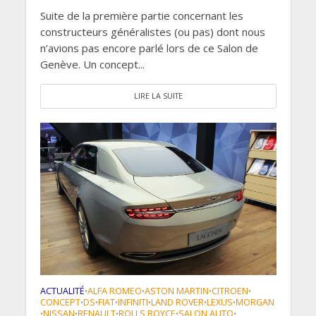
Suite de la première partie concernant les
constructeurs généralistes (ou pas) dont nous
n’avions pas encore parlé lors de ce Salon de
Genève. Un concept...
LIRE LA SUITE
ACTUALITÉ
ALFA ROMEO
ASTON MARTIN
CITROEN
•
•
•
•
CONCEPT
DS
FIAT
INFINITI
LAND ROVER
LEXUS
MORGAN
•
•
•
•
•
•
NISSAN
RENAULT
ROLLS ROYCE
SALON AUTO
•
•
•
•
•