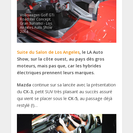
Volkswagen Golf GTi
Roadster Concept
Gran Turismo - Los
Angeles Auto Show
2014
Suite du Salon de Los Angeles
, le LA Auto
Show, sur la côte ouest, au pays dès gros
moteurs, mais pas que, car les hybrides
électriques prennent leurs marques.
Mazda
continue sur sa lancée avec la présentation
du
CX-3
, petit SUV très plaisant au succès assuré
qui vient se placer sous le
CX-5
, au passage déjà
restylé (!)…