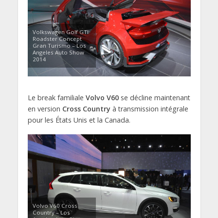
Volkswagen Golf GTi
Roadster Concept
Gran Turismo – Los
Angeles Auto Show
2014
Le break familiale
Volvo V60
se décline maintenant
en version
Cross Country
à transmission intégrale
pour les États Unis et la Canada.
Volvo V60 Cross
Country – Los