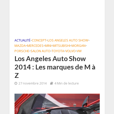
ACTUALITÉ
•
CONCEPT
•
LOS ANGELES AUTO SHOW
•
MAZDA
•
MERCEDES
•
MINI
•
MITSUBISHI
•
MORGAN
•
PORSCHE
•
SALON AUTO
•
TOYOTA
•
VOLVO
•
VW
Los Angeles Auto Show
2014 : Les marques de M à
Z
27 novembre 2014
4 Min de lecture