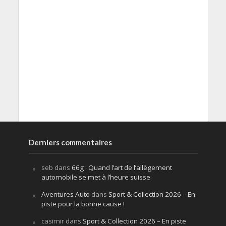
Derniers commentaires
seb
dans
66g : Quand l’art de l’allègement
automobile se met à l’heure suisse
Aventures Auto
dans
Sport & Collection 2026 – En
piste pour la bonne cause !
casimir
dans
Sport & Collection 2026 – En piste