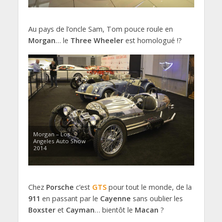
Au pays de l’oncle Sam, Tom pouce roule en
Morgan
… le
Three Wheeler
est homologué !?
Morgan – Los
Angeles Auto Show
2014
Chez
Porsche
c’est
GTS
pour tout le monde, de la
911
en passant par le
Cayenne
sans oublier les
Boxster
et
Cayman
… bientôt le
Macan
?