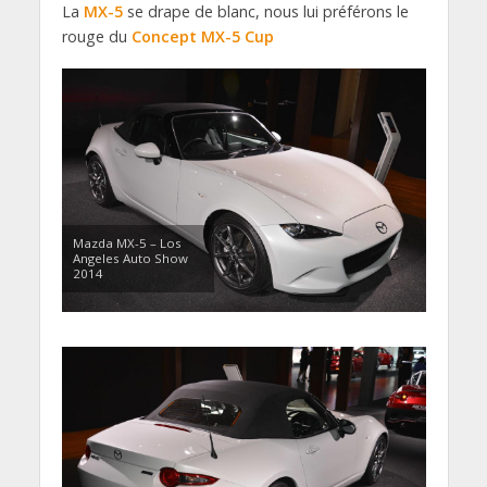
La
MX-5
se drape de blanc, nous lui préférons le
rouge du
Concept MX-5 Cup
Mazda MX-5 – Los
Angeles Auto Show
2014