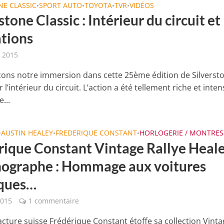
NE CLASSIC
SPORT AUTO
TOYOTA
TVR
VIDÉOS
•
•
•
•
stone Classic : Intérieur du circuit et
tions
t 2015
s notre immersion dans cette 25ème édition de Silverst
r l’intérieur du circuit. L’action a été tellement riche et inte
e...
AUSTIN HEALEY
FREDERIQUE CONSTANT
HORLOGERIE / MONTRES
•
•
•
rique Constant Vintage Rallye Heal
ographe : Hommage aux voitures
iques…
2015
1 commentaire
cture suisse Frédérique Constant étoffe sa collection Vinta