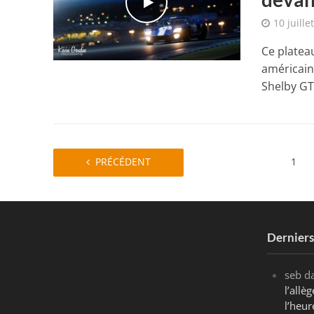
10 juille
Ce platea
américain
Shelby GT.
PRÉCÉDENT
1
Dernier
seb
d
l’all
l’heur