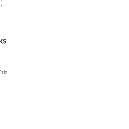
ux
ks
Prix