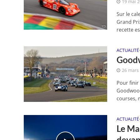
19 mai 
Sur le cal
Grand Prix
recette est
ACTUALITÉ
Goodw
26 mars
Pour fini
Goodwood,
courses, m
ACTUALITÉ
Le Man
devan