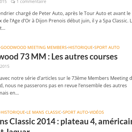
2015
1 commentaire
endrier chargé de Peter Auto, après le Tour Auto et avant le
 de l’Age d’Or à Dijon Prenois début juin, il y a Spa Classic. 
...
GOODWOOD MEETING MEMBERS
HISTORIQUE
SPORT AUTO
•
•
•
ood 73 MM : Les autres courses
 2015
r avec notre série d’articles sur le 73ème Members Meeting 
 nous ne passerons pas en revue l’ensemble des autres
ais en...
HISTORIQUE
LE MANS CLASSIC
SPORT AUTO
VIDÉOS
•
•
•
•
s Classic 2014 : plateau 4, américai
t Jaguar