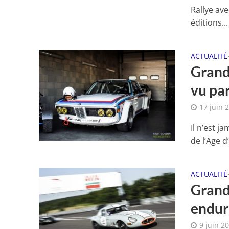
Rallye av
éditions...
ACTUALITÉ
Grand 
vu pa
17 juin 
Il n’est j
de l’Age d
ACTUALITÉ
Grand 
endur
9 juin 2