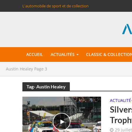
L'automobile de sport et de collection
ACCUEIL
ACTUALITÉS
CLASSIC & COLLECTIO
Austin Healey
Page 3
Tag- Austin Healey
ACTUALITÉ
Silver
Troph
29 juille