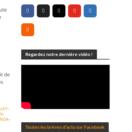
oute
e
Regardez notre dernière vidéo !
it de
es
ALEY
•
EN
•
NDA
•
Toutes les brèves d’actu sur Facebook
•