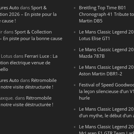
ures Auto
dans
Sport &
Breitling Top Time B01
tion 2026 – En piste pour la
Chronograph 41 Tribute to
 cause !
Martin DB5
ir
dans
Sport & Collection
Le Mans Classic Legend 20
– En piste pour la bonne cause
Lotus Elise GT1
Le Mans Classic Legend 20
 Lotus
dans
Ferrari Luce : La
Mazda 787B
ution électrique venue de
Le Mans Classic Legend 20
ello
Aston Martin DBR1-2
ures Auto
dans
Rétromobile
Festival of Speed Goodwo
notre visite déstructurée !
la leçon silencieuse d’un V
axque.
dans
Rétromobile
hurle
notre visite déstructurée !
Le Mans Classic Legend 202
d’un mythe, le début d’un 
Le Mans Classic Legend 20
McLaren F1 GTR Team Lar