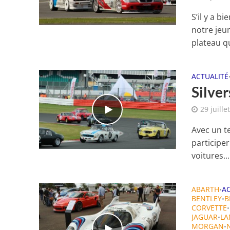
S’il y a b
notre jeu
plateau qu
ACTUALITÉ
Silver
29 juille
Avec un t
participer
voitures...
ABARTH
A
•
BENTLEY
•
CORVETTE
•
JAGUAR
LA
•
MORGAN
•