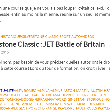
ien une course que je ne voulais pas louper, c’était celle-ci. T
nesse, enfin au moins la mienne, réunie sur un seul et mêm
i...
HISTORIQUE
SILVERSTONE CLASSIC
SPORT AUTO
VIDÉOS
•
•
•
•
stone Classic : JET Battle of Britain
t 2015
el nom, pas besoin de vous préciser quelles autos ont le dro
 à cette course ! Lors du tour de formation, on croit rêver, l
CTUALITÉ
ALFA ROMEO
ALPINA
ALPINE
ASTON MARTIN
AUSTIN HE
•
•
•
•
•
BMW
BUGATTI
CADILLAC
CATERHAM
CHEVROLET
CHRYSLER
CITRO
•
•
•
•
•
•
DE TOMASO
DODGE
FERRARI
FIAT
FORD
GINETTA
HISTORIQUE
HO
•
•
•
•
•
•
•
MBORGHINI
LANCIA
LOTUS
MASERATI
MAZDA
MERCEDES
MINI
•
•
•
•
•
•
•
NISSAN
PEUGEOT
PORSCHE
RANGE ROVER
RENAULT
ROLLS ROYCE
•
•
•
•
•