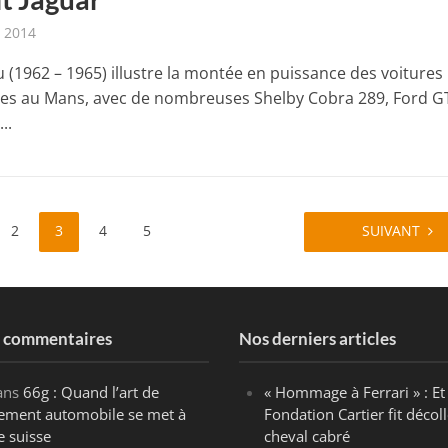
t 2014
u (1962 – 1965) illustre la montée en puissance des voitures
es au Mans, avec de nombreuses Shelby Cobra 289, Ford G
..
2
3
4
5
SUIVANT
s commentaires
Nos derniers articles
ans
66g : Quand l’art de
« Hommage à Ferrari » : Et 
ègement automobile se met à
Fondation Cartier fit décoll
e suisse
cheval cabré