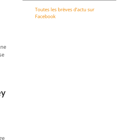
Toutes les brèves d’actu sur
Facebook
one
nse
ey
ge