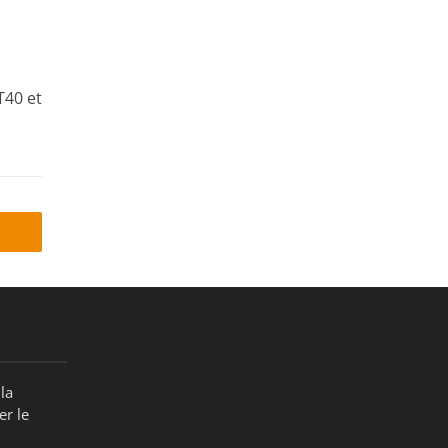
T40 et
la
er le