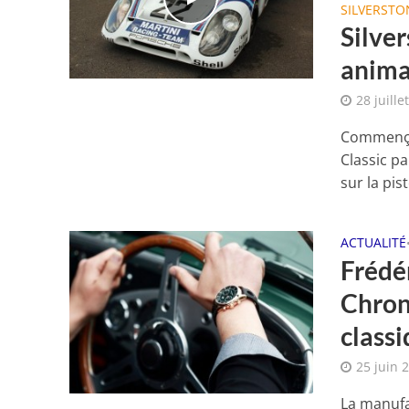
SILVERSTO
Silver
anima
28 juille
Commençon
Classic pa
sur la pist
ACTUALITÉ
Frédé
Chron
class
25 juin 
La manufa