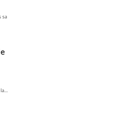
s sa
de
a...