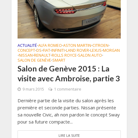
ACTUALITÉ
ALFA ROMEO
ASTON MARTIN
CITROEN
•
•
•
•
CONCEPT
DS
FIAT
INFINITI
LAND ROVER
LEXUS
MORGAN
•
•
•
•
•
•
NISSAN
RENAULT
ROLLS ROYCE
SALON AUTO
•
•
•
•
•
SALON DE GENÈVE
SMART
•
Salon de Genève 2015 : La
visite avec Ambroise, partie 3
9 mars 2015
1 commentaire
Dernière partie de la visite du salon après les
première et seconde parties. Nissan présente
sa nouvelle Civic, ah non pardon le concept Sway
pour sa future compacte...
LIRE LA SUITE