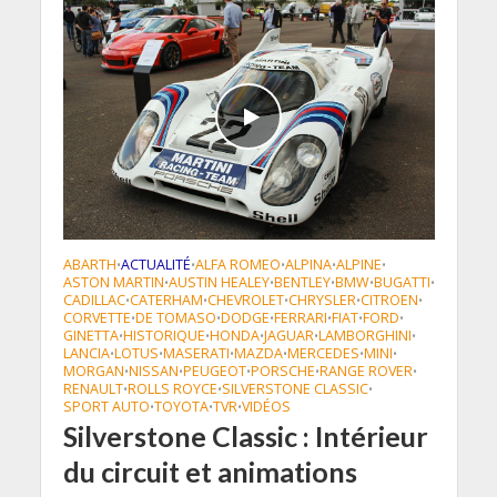
ABARTH
ACTUALITÉ
ALFA ROMEO
ALPINA
ALPINE
•
•
•
•
•
ASTON MARTIN
AUSTIN HEALEY
BENTLEY
BMW
BUGATTI
•
•
•
•
•
CADILLAC
CATERHAM
CHEVROLET
CHRYSLER
CITROEN
•
•
•
•
•
CORVETTE
DE TOMASO
DODGE
FERRARI
FIAT
FORD
•
•
•
•
•
•
GINETTA
HISTORIQUE
HONDA
JAGUAR
LAMBORGHINI
•
•
•
•
•
LANCIA
LOTUS
MASERATI
MAZDA
MERCEDES
MINI
•
•
•
•
•
•
MORGAN
NISSAN
PEUGEOT
PORSCHE
RANGE ROVER
•
•
•
•
•
RENAULT
ROLLS ROYCE
SILVERSTONE CLASSIC
•
•
•
SPORT AUTO
TOYOTA
TVR
VIDÉOS
•
•
•
Silverstone Classic : Intérieur
du circuit et animations