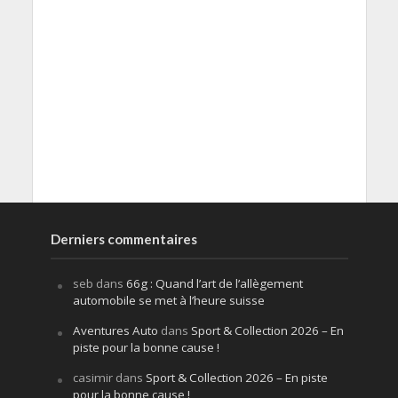
Derniers commentaires
seb
dans
66g : Quand l’art de l’allègement
automobile se met à l’heure suisse
Aventures Auto
dans
Sport & Collection 2026 – En
piste pour la bonne cause !
casimir
dans
Sport & Collection 2026 – En piste
pour la bonne cause !